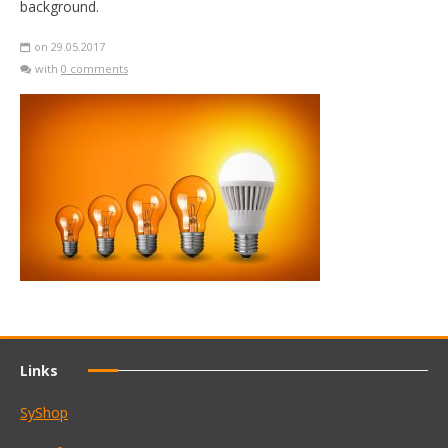
background.
on 29.05.2017
with
0 comments
Links
SyShop