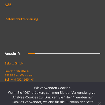
AGB
Datenschutzerklärung
Anschrift
SyLinx GmbH
Friedhofstraße 4
88339 Bad Waldsee
Tel.: +49 7524 9151 01
Fax: +49 7524 9151 10
Wir verwenden Cookies.
Kontaktieren Sie uns:
Wenn Sie "OK" drücken, stimmen Sie der Verwendung von
Analyse-Cookies zu. Drücken Sie "Nein", werden nur
Zur Kontaktanfrage
Cookies verwendet, welche für die Funktion der Seite