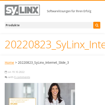
Softwarelösungen für Ihren Erfolg
20220823_SyLinx_Inte
Home
> 20220823_SyLinx_Internet_Slide_3
on 19.10.2022
with
0 comments