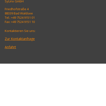
SyLinx GmbH
Friedhofstraße 4
88339 Bad Waldsee
Tel.: +49 7524 9151 01
Fax: +49 7524 9151 10
Kontaktieren Sie uns:
Zur Kontaktanfrage
Anfahrt