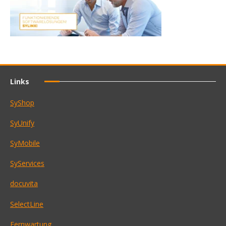
Links
SyShop
SyUnify
SyMobile
SyServices
docuvita
SelectLine
Fernwartung