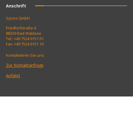
Anschrift
SyLinx GmbH
Friedhofstraße 4
88339 Bad Waldsee
Tel.: +49 7524 9151 01
Fax: +49 7524 9151 10
Kontaktieren Sie uns:
Zur Kontaktanfrage
Anfahrt