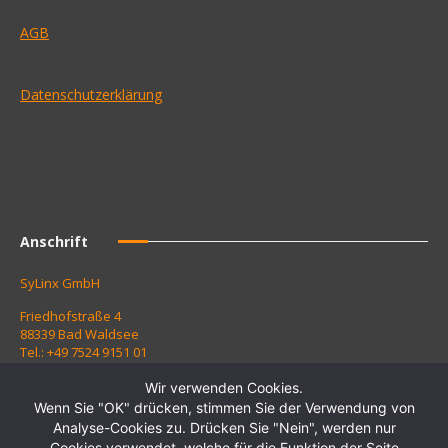
AGB
Datenschutzerklärung
Anschrift
SyLinx GmbH
Friedhofstraße 4
88339 Bad Waldsee
Tel.: +49 7524 9151 01
Fax: +49 7524 9151 10
Wir verwenden Cookies.
Kontaktieren Sie uns:
Wenn Sie "OK" drücken, stimmen Sie der Verwendung von
Analyse-Cookies zu. Drücken Sie "Nein", werden nur
Zur Kontaktanfrage
Cookies verwendet, welche für die Funktion der Seite