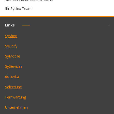
Ihr SyLinx Team.
Links
SyShop
SyUnify
SyMobile
SyServices
docuvita
SelectLine
Fernwartung
Unternehmen