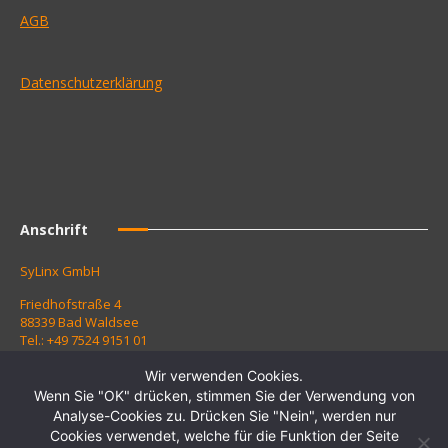
AGB
Datenschutzerklärung
Anschrift
SyLinx GmbH
Friedhofstraße 4
88339 Bad Waldsee
Tel.: +49 7524 9151 01
Fax: +49 7524 9151 10
Wir verwenden Cookies.
Kontaktieren Sie uns:
Wenn Sie "OK" drücken, stimmen Sie der Verwendung von
Analyse-Cookies zu. Drücken Sie "Nein", werden nur
Zur Kontaktanfrage
Cookies verwendet, welche für die Funktion der Seite